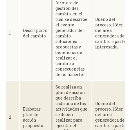
formato de
gestión del
cambio, en el
cual se describe
Dueño del
el evento
proceso, líder
Descripción
generador del
del área
1
del cambio
cambio,
generadora del
soluciones
cambio o parte
propuestas y
interesada.
beneficios de
realizar el
cambio o
consecuencias
de no hacerlo.
Se realiza un
plan de acción
que describa
cada una de las
Dueño del
Elaborar
actividades que
proceso, líder
plan de
se deben
del área
2
acción
realizar para
generadora del
propuesto
ejecutar el
cambio o parte