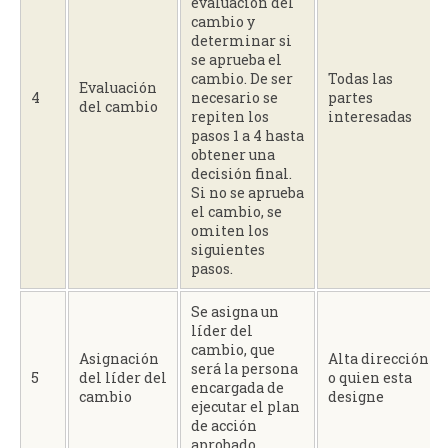
evaluación del
cambio y
determinar si
se aprueba el
cambio. De ser
Todas las
Evaluación
4
necesario se
partes
del cambio
repiten los
interesadas
pasos 1 a 4 hasta
obtener una
decisión final.
Si no se aprueba
el cambio, se
omiten los
siguientes
pasos.
Se asigna un
líder del
cambio, que
Asignación
Alta dirección
será la persona
5
del líder del
o quien esta
encargada de
cambio
designe
ejecutar el plan
de acción
aprobado