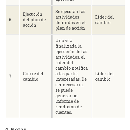
Se ejecutan las
Ejecución
actividades
Líder del
6
del plan de
definidas en el
cambio
acción
plan de acción
Una vez
finalizada la
ejecución de las
actividades, el
líder del
cambio notifica
Cierre del
a las partes
Líder del
7
cambio
interesadas. De
cambio
ser necesario,
se puede
generar un
informe de
rendición de
cuentas.
4. Notas