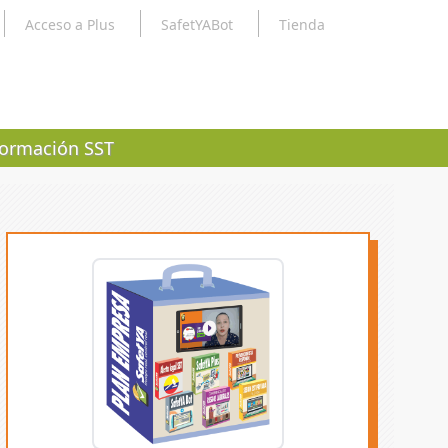
Acceso a Plus
SafetYABot
Tienda
ormación SST