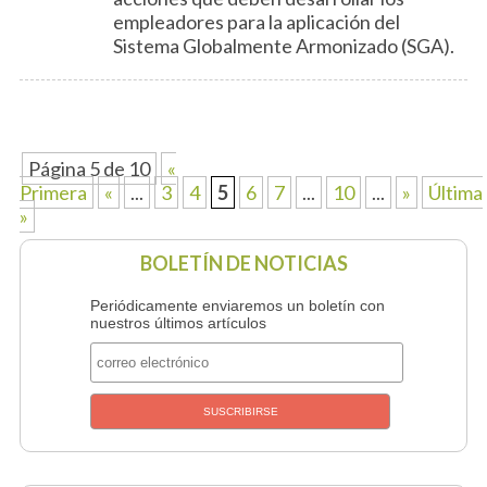
empleadores para la aplicación del
Sistema Globalmente Armonizado (SGA).
Página 5 de 10
«
Primera
«
...
3
4
5
6
7
...
10
...
»
Última
»
BOLETÍN DE NOTICIAS
Periódicamente enviaremos un boletín con
nuestros últimos artículos