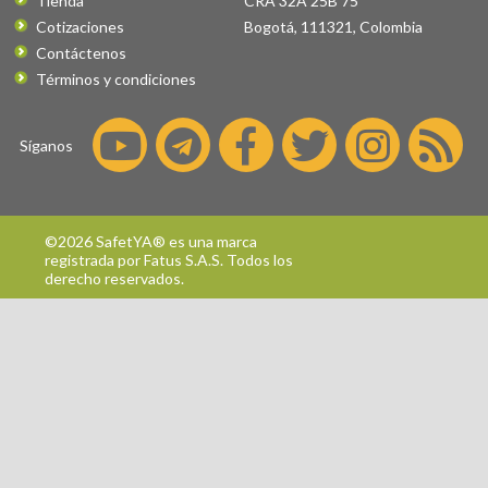
Tienda
CRA 32A 25B 75
Cotizaciones
Bogotá
,
111321
,
Colombia
Contáctenos
Términos y condiciones
Síganos
©2026 SafetYA® es una marca
registrada por
Fatus S.A.S.
Todos los
derecho reservados.