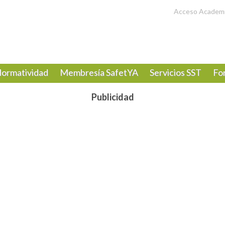
Acceso Academ
ormatividad
Membresía SafetYA
Servicios SST
Fo
Publicidad