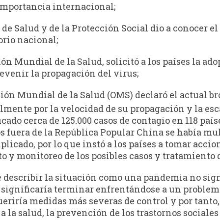
importancia internacional;
 de Salud y de la Protección Social dio a conocer e
orio nacional;
ión Mundial de la Salud, solicitó a los países la a
evenir la propagación del virus;
ción Mundial de la Salud (OMS) declaró el actual b
mente por la velocidad de su propagación y la esca
cado cerca de 125.000 casos de contagio en 118 paíse
 fuera de la República Popular China se había mul
plicado, por lo que instó a los países a tomar accio
to y monitoreo de los posibles casos y tratamiento 
describir la situación como una pandemia no signi
o significaría terminar enfrentándose a un proble
queriría medidas más severas de control y por tanto
 a la salud, la prevención de los trastornos sociale