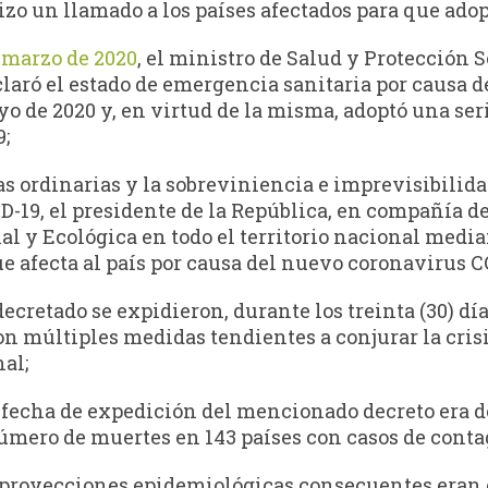
zo un llamado a los países afectados para que ado
e marzo de 2020
, el ministro de Salud y Protección S
declaró el estado de emergencia sanitaria por causa
ayo de 2020 y, en virtud de la misma, adoptó una se
9;
s ordinarias y la sobreviniencia e imprevisibilidad
9, el presidente de la República, en compañía de 
 y Ecológica en todo el territorio nacional media
e afecta al país por causa del nuevo coronavirus C
cretado se expidieron, durante los treinta (30) día
n múltiples medidas tendientes a conjurar la crisis
al;
a fecha de expedición del mencionado decreto era 
número de muertes en 143 países con casos de conta
 proyecciones epidemiológicas consecuentes eran 