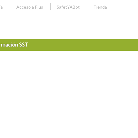
ia
Acceso a Plus
SafetYABot
Tienda
rmación SST