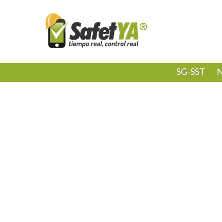
SG-SST
N