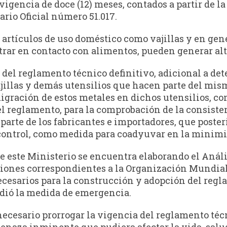
vigencia de doce (12) meses, contados a partir de la
iario Oficial número 51.017.
rtículos de uso doméstico como vajillas y en genera
ar en contacto con alimentos, pueden generar alto 
n del reglamento técnico definitivo, adicional a de
jillas y demás utensilios que hacen parte del mis
igración de estos metales en dichos utensilios, co
el reglamento, para la comprobación de la consisten
parte de los fabricantes e importadores, que poster
control, como medida para coadyuvar en la minimiz
e este Ministerio se encuentra elaborando el Anál
aciones correspondientes a la Organización Mundi
esarios para la construcción y adopción del reglam
idió la medida de emergencia.
necesario prorrogar la vigencia del reglamento té
enaza inminente que pudiera afectar la vida, salud