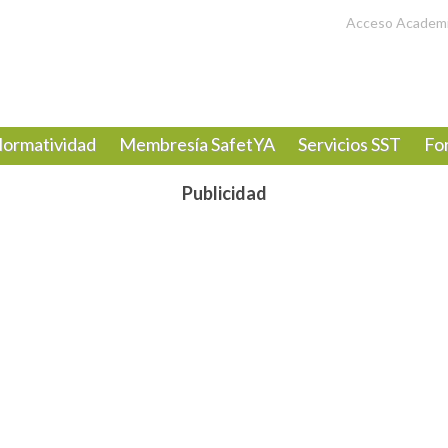
Acceso Academ
ormatividad
Membresía SafetYA
Servicios SST
Fo
Publicidad