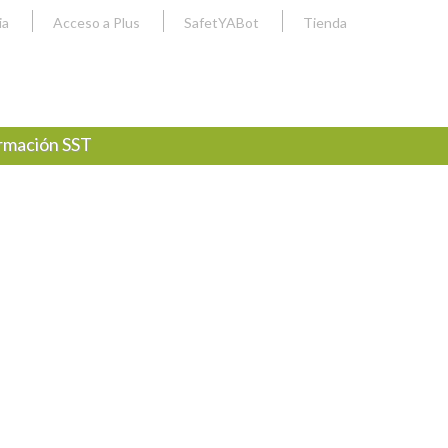
ia
Acceso a Plus
SafetYABot
Tienda
rmación SST