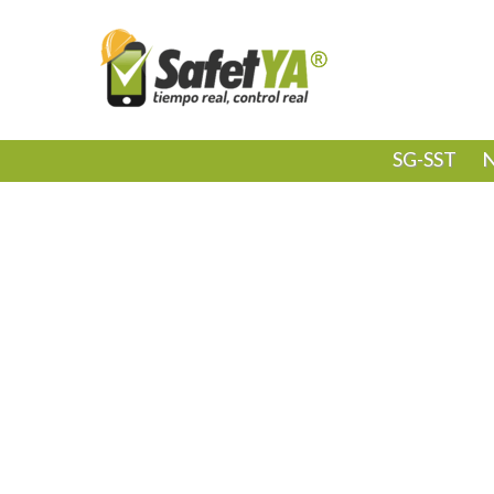
SG-SST
N