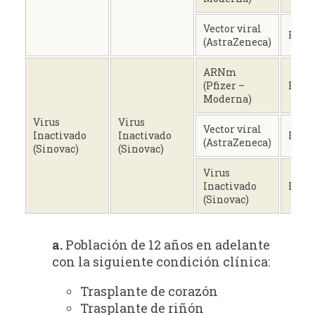
Vector viral
Hete
(AstraZeneca)
ARNm
(Pfizer –
Hete
Moderna)
Virus
Virus
Vector viral
Inactivado
Inactivado
Hete
(AstraZeneca)
(Sinovac)
(Sinovac)
Virus
Inactivado
Homó
(Sinovac)
a.
Población de 12 años en adelante
con la siguiente condición clínica:
Trasplante de corazón
Trasplante de riñón