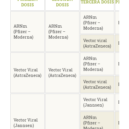
TERCERA DOSIS
PLAT
DOSIS
DOSIS
ARNm
(Pfizer –
Homó
ARNm
ARNm
Moderna)
(Pfizer –
(Pfizer –
Moderna)
Moderna)
Vector viral
Hete
(AstraZeneca)
ARNm
(Pfizer –
Hete
Moderna)
Vector Viral
Vector Viral
(AstraZeneca)
(AstraZeneca)
Vector viral
Homó
(AstraZeneca)
Vector Viral
Homó
(Jannsen)
ARNm
Vector Viral
(Pfizer –
Hete
(Jannsen)
Moderna)