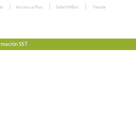
ia
Acceso a Plus
SafetYABot
Tienda
rmación SST