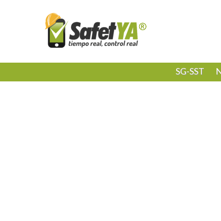
SG-SST
N