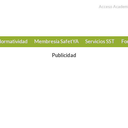
Acceso Academ
ormatividad
Membresía SafetYA
Servicios SST
Fo
Publicidad