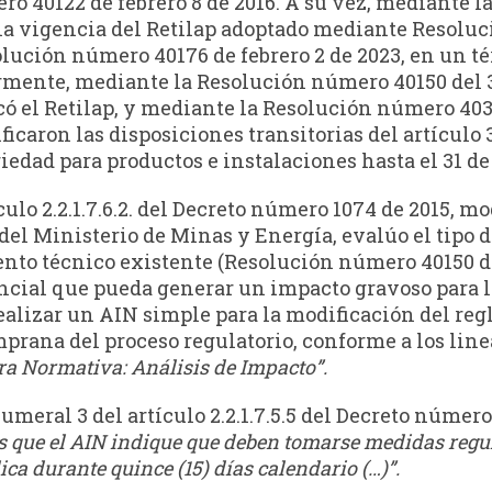
o 40122 de febrero 8 de 2016. A su vez, mediante l
s la vigencia del Retilap adoptado mediante Resoluc
lución número 40176 de febrero 2 de 2023, en un t
riormente, mediante la Resolución número 40150 del 
có el Retilap, y mediante la Resolución número 4031
ificaron las disposiciones transitorias del artículo
iedad para productos e instalaciones hasta el 31 de
culo 2.2.1.7.6.2. del Decreto número 1074 de 2015, m
a del Ministerio de Minas y Energía, evalúo el tipo
ento técnico existente (Resolución número 40150 d
cial que pueda generar un impacto gravoso para los
realizar un AIN simple para la modificación del r
prana del proceso regulatorio, conforme a los lin
ra Normativa: Análisis de Impacto”.
umeral 3 del artículo 2.2.1.7.5.5 del Decreto número
os que el AIN indique que deben tomarse medidas regul
ca durante quince (15) días calendario (…)”.