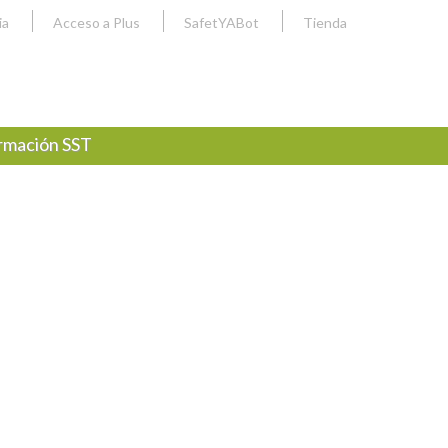
ia
Acceso a Plus
SafetYABot
Tienda
rmación SST