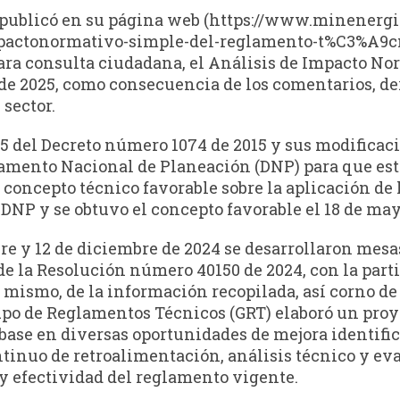
 publicó en su página web (https://www.minenergia
mpactonormativo-simple-del-reglamento-t%C3%A9
ra consulta ciudadana, el Análisis de Impacto No
o de 2025, como consecuencia de los comentarios, d
 sector.
.6.5 del Decreto número 1074 de 2015 y sus modifica
tamento Nacional de Planeación (DNP) para que est
 concepto técnico favorable sobre la aplicación de
l DNP y se obtuvo el concepto favorable el 18 de may
re y 12 de diciembre de 2024 se desarrollaron mesas
de la Resolución número 40150 de 2024, con la part
 mismo, de la información recopilada, así corno de
upo de Reglamentos Técnicos (GRT) elaboró un proye
base en diversas oportunidades de mejora identific
ntinuo de retroalimentación, análisis técnico y ev
 y efectividad del reglamento vigente.