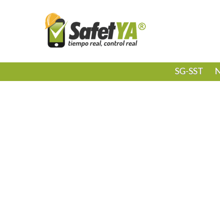
SG-SST
N