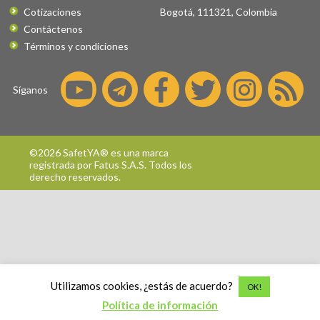
Cotizaciones
Bogotá
,
111321
,
Colombia
Contáctenos
Términos y condiciones
Síganos
©2026 SafetYA® es una marca
registrada por
Fatus S.A.S.
Todos los
derecho reservados.
Utilizamos cookies, ¿estás de acuerdo?
OK!
Política de información