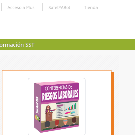
Acceso a Plus
SafetYABot
Tienda
ormación SST