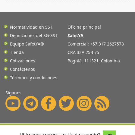
Normatividad en SST
Oficina principal
Definiciones del SG-SST
SafetYA
Equipo SafetYA®
Comercial: +57 317 2627578
Tienda
CRA 32A 25B 75
Cotizaciones
Bogotá
,
111321
,
Colombia
Contáctenos
Términos y condiciones
Síganos
©2026 SafetYA® es una marca
Utilizamos cookies, ¿estás de acuerdo?
OK!