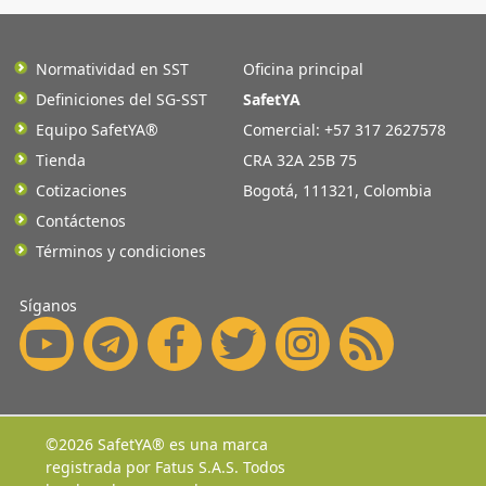
Normatividad en SST
Oficina principal
Definiciones del SG-SST
SafetYA
Equipo SafetYA®
Comercial: +57 317 2627578
Tienda
CRA 32A 25B 75
Cotizaciones
Bogotá
,
111321
,
Colombia
Contáctenos
Términos y condiciones
Síganos
©2026 SafetYA® es una marca
registrada por
Fatus S.A.S.
Todos