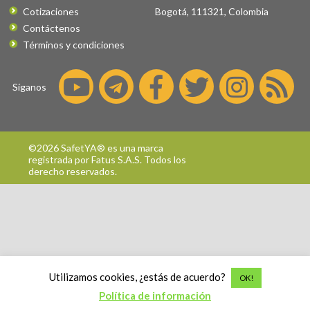
Cotizaciones
Bogotá
,
111321
,
Colombia
Contáctenos
Términos y condiciones
Síganos
©2026 SafetYA® es una marca
registrada por
Fatus S.A.S.
Todos los
derecho reservados.
Utilizamos cookies, ¿estás de acuerdo?
OK!
Política de información