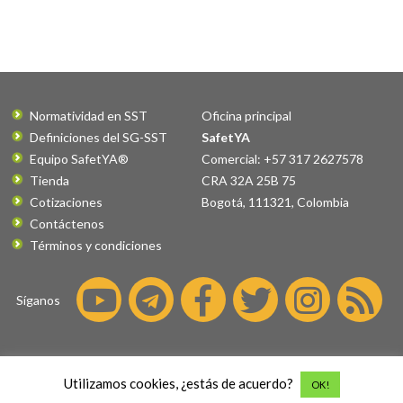
Normatividad en SST
Oficina principal
Definiciones del SG-SST
SafetYA
Equipo SafetYA®
Comercial: +57 317 2627578
Tienda
CRA 32A 25B 75
Cotizaciones
Bogotá
,
111321
,
Colombia
Contáctenos
Términos y condiciones
Síganos
©2026 SafetYA® es una marca
Utilizamos cookies, ¿estás de acuerdo?
OK!
registrada por
Fatus S.A.S.
Todos los