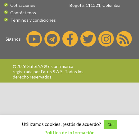
Cotizaciones
Bogotá
,
111321
,
Colombia
Contáctenos
Términos y condiciones
Síganos
©2026 SafetYA® es una marca
registrada por
Fatus S.A.S.
Todos los
derecho reservados.
Utilizamos cookies, ¿estás de acuerdo?
OK!
Política de información