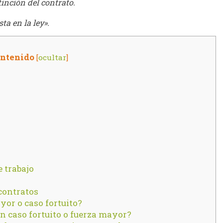
xtinción del contrato.
ta en la ley».
ontenido
[
ocultar
]
 trabajo
contratos
yor o caso fortuito?
un caso fortuito o fuerza mayor?