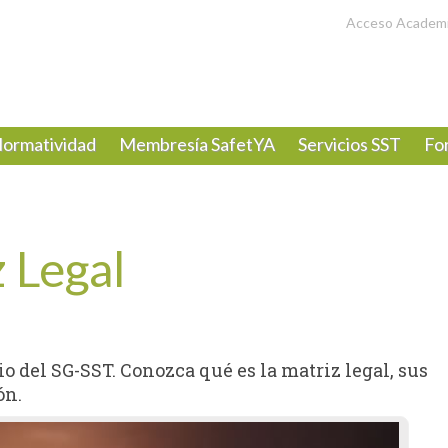
Acceso Academ
ormatividad
Membresía SafetYA
Servicios SST
Fo
z Legal
o del SG-SST. Conozca qué es la matriz legal, sus
ón.