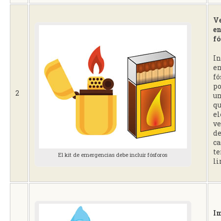
Ve
en
fó
In
en
fó
po
2
un
q
el
ve
de
ca
te
El kit de emergencias debe incluir fósforos
li
I