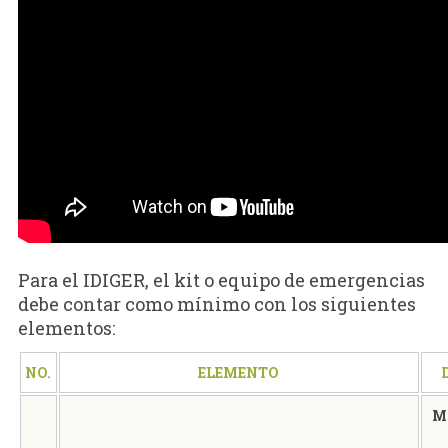
Para el IDIGER, el kit o equipo de emergencias
debe contar como mínimo con los siguientes
elementos:
NO.
ELEMENTO
M