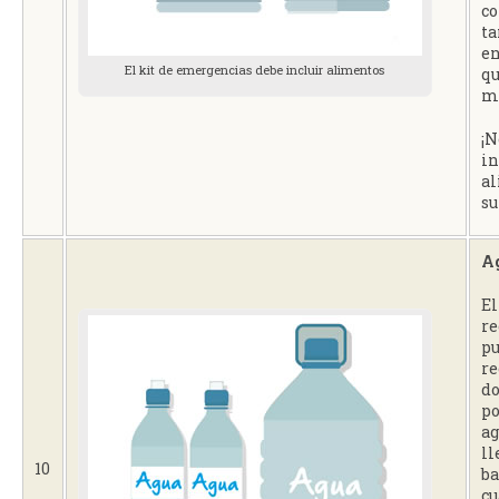
co
ta
en
El kit de emergencias debe incluir alimentos
qu
m
¡N
in
al
su
A
El
re
pu
r
do
po
ag
ll
10
ba
cu