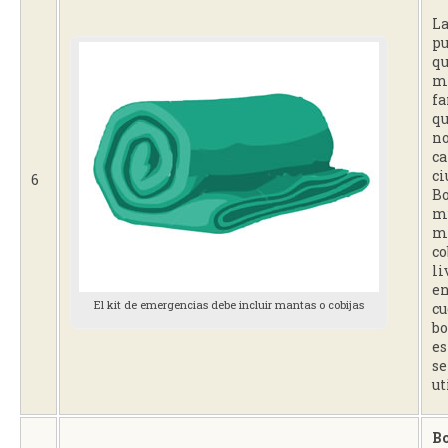
L
pu
qu
m
fa
qu
no
ca
ci
6
Bo
mu
m
co
li
en
El kit de emergencias debe incluir mantas o cobijas
cu
bo
es
se
ut
Bo