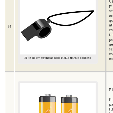
Un
pi
se
en
q
at
14
es
t
p
ge
si
c
El kit de emergencias debe incluir un pito o silbato
co
Pi
Pi
pa
li