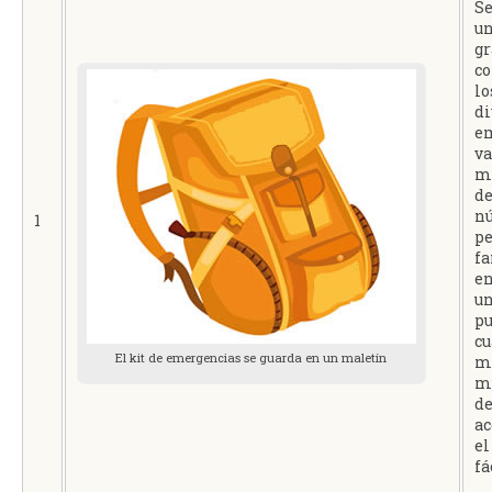
Se
u
gr
co
lo
di
e
va
m
de
n
1
pe
fa
en
u
pu
cu
El kit de emergencias se guarda en un maletín
m
mu
de
ac
el
fá