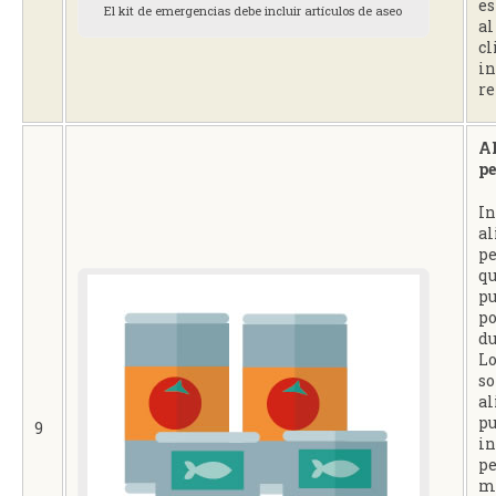
es
El kit de emergencias debe incluir artículos de aseo
al
cl
in
re
A
pe
In
al
pe
qu
pu
po
du
Lo
so
al
p
9
in
pe
ma