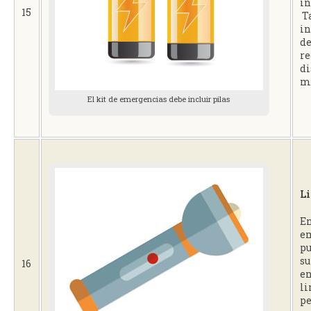
in
15
T
in
de
re
di
mó
El kit de emergencias debe incluir pilas
Li
En
em
pu
su
16
en
li
p