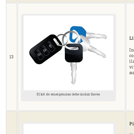
Ll
In
co
13
ll
vi
au
El kit de emergencias debe incluir llaves
Pi