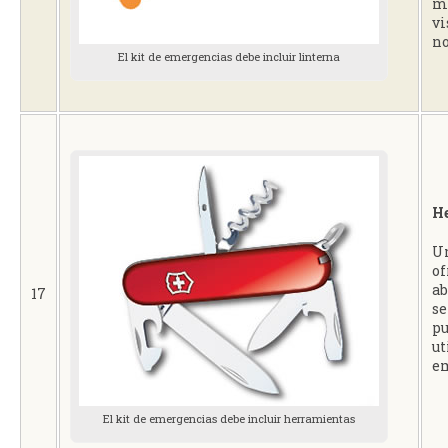
me
vi
no
El kit de emergencias debe incluir linterna
H
Un
of
ab
17
se
pu
ut
e
El kit de emergencias debe incluir herramientas