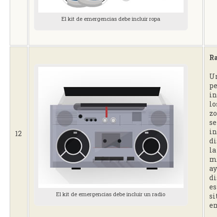
El kit de emergencias debe incluir ropa
R
Un
pe
i
lo
zo
se
in
12
di
la
m
ay
di
es
El kit de emergencias debe incluir un radio
si
e