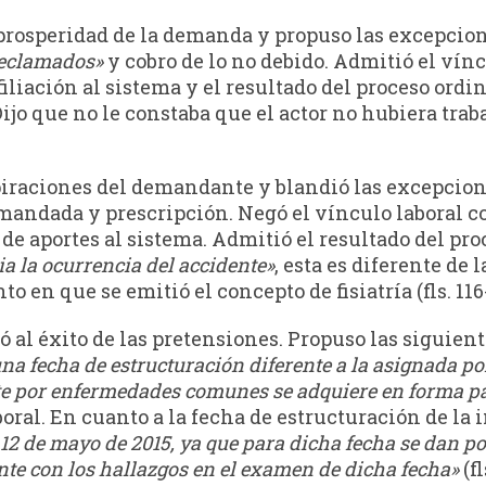
 prosperidad de la demanda y propuso las excepcio
reclamados»
y cobro de lo no debido. Admitió el vínc
 afiliación al sistema y el resultado del proceso ord
Dijo que no le constaba que el actor no hubiera trabaj
piraciones del demandante y blandió las excepcione
demandada y prescripción. Negó el vínculo laboral 
 de aportes al sistema. Admitió el resultado del pro
cia la ocurrencia del accidente»
, esta es diferente de 
en que se emitió el concepto de fisiatría (fls. 116-
ó al éxito de las pretensiones. Propuso las siguien
una fecha de estructuración diferente a la asignada po
te por enfermedades comunes se adquiere en forma p
ral. En cuanto a la fecha de estructuración de la 
a 12 de mayo de 2015, ya que para dicha fecha se dan 
ante con los hallazgos en el examen de dicha fecha»
(f