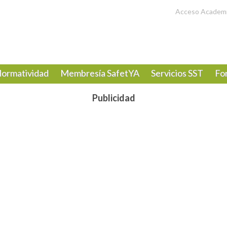
Acceso Academ
ormatividad
Membresía SafetYA
Servicios SST
Fo
Publicidad