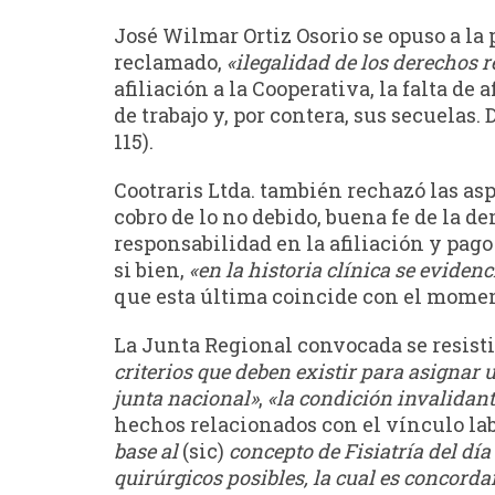
José Wilmar Ortiz Osorio se opuso a la
reclamado,
«ilegalidad de los derechos 
afiliación a la Cooperativa, la falta de
de trabajo y, por contera, sus secuelas. 
115).
Cootraris Ltda. también rechazó las as
cobro de lo no debido, buena fe de la 
responsabilidad en la afiliación y pago
si bien,
«en la historia clínica se eviden
que esta última coincide con el momento 
La Junta Regional convocada se resisti
criterios que deben existir para asignar 
junta nacional»
,
«la condición invalidan
hechos relacionados con el vínculo labo
base al
(sic)
concepto de Fisiatría del dí
quirúrgicos posibles, la cual es concord