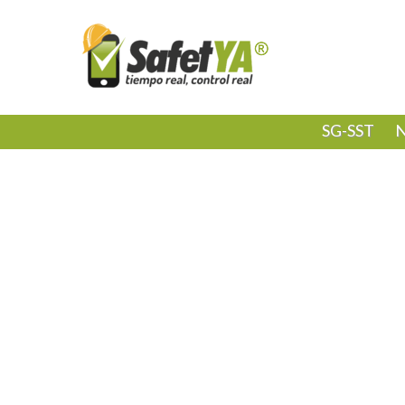
SG-SST
N