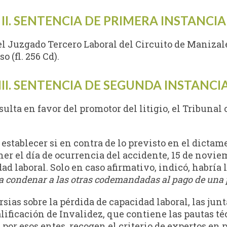
II. SENTENCIA DE PRIMERA INSTANCIA
 el Juzgado Tercero Laboral del Circuito de Maniza
 (fl. 256 Cd).
III. SENTENCIA DE SEGUNDA INSTANCI
sulta en favor del promotor del litigio, el Tribunal
 establecer si en contra de lo previsto en el dicta
ener el día de ocurrencia del accidente, 15 de novi
ad laboral. Solo en caso afirmativo, indicó, habría 
a condenar a las otras codemandadas al pago de una 
sias sobre la pérdida de capacidad laboral, las jun
ficación de Invalidez, que contiene las pautas téc
 por esos entes, recogen el criterio de expertos en 