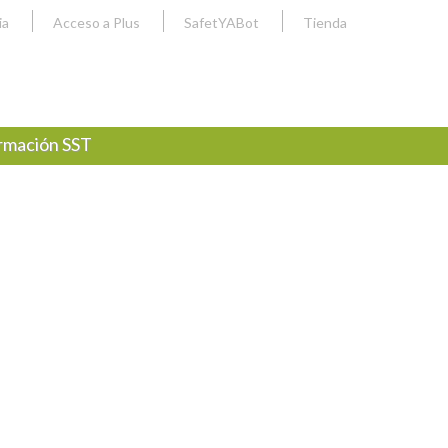
ia
Acceso a Plus
SafetYABot
Tienda
rmación SST