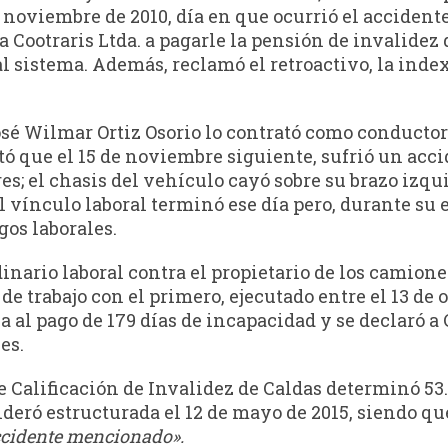
 noviembre de 2010, día en que ocurrió el accidente 
 Cootraris Ltda. a pagarle la pensión de invalidez d
al sistema. Además, reclamó el retroactivo, la indexa
José Wilmar Ortiz Osorio lo contrató como conducto
ató que el 15 de noviembre siguiente, sufrió un ac
; el chasis del vehículo cayó sobre su brazo izqui
 vínculo laboral terminó ese día pero, durante su e
gos laborales.
dinario laboral contra el propietario de los camion
 de trabajo con el primero, ejecutado entre el 13 de
 al pago de 179 días de incapacidad y se declaró a 
es.
 Calificación de Invalidez de Caldas determinó 53.
ideró estructurada el 12 de mayo de 2015, siendo q
accidente mencionado».