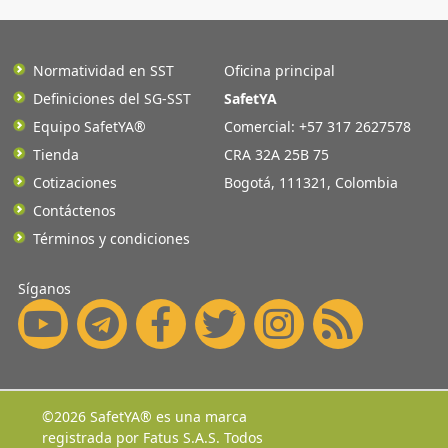
Normatividad en SST
Oficina principal
Definiciones del SG-SST
SafetYA
Equipo SafetYA®
Comercial: +57 317 2627578
Tienda
CRA 32A 25B 75
Cotizaciones
Bogotá
,
111321
,
Colombia
Contáctenos
Términos y condiciones
Síganos
©2026 SafetYA® es una marca
registrada por
Fatus S.A.S.
Todos