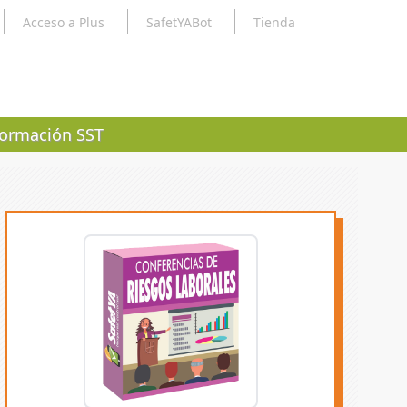
Acceso a Plus
SafetYABot
Tienda
ormación SST