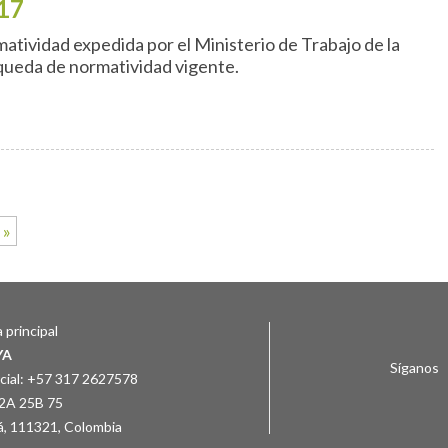
17
tividad expedida por el Ministerio de Trabajo de la
queda de normatividad vigente.
»
 principal
YA
Síganos
ial: +57 317 2627578
2A 25B 75
á
,
111321
,
Colombia