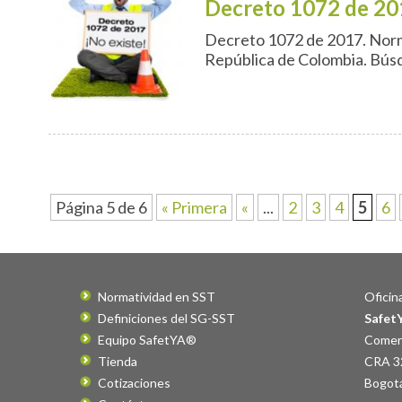
Decreto 1072 de 20
Decreto 1072 de 2017. Norma
República de Colombia. Bús
Página 5 de 6
« Primera
«
...
2
3
4
5
6
Normatividad en SST
Oficina
Definiciones del SG-SST
Safet
Equipo SafetYA®
Comerc
Tienda
CRA 3
Cotizaciones
Bogot