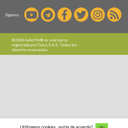
Síganos
©2026 SafetYA® es una marca
registrada por
Fatus S.A.S.
Todos los
derecho reservados.