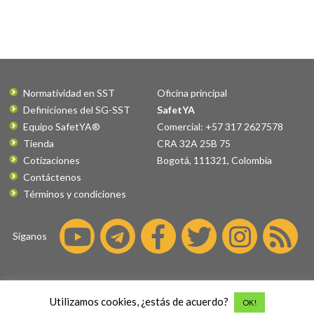
Normatividad en SST
Oficina principal
Definiciones del SG-SST
SafetYA
Equipo SafetYA®
Comercial: +57 317 2627578
Tienda
CRA 32A 25B 75
Cotizaciones
Bogotá
,
111321
,
Colombia
Contáctenos
Términos y condiciones
Síganos
©2026 SafetYA® es una marca
Utilizamos cookies, ¿estás de acuerdo?
OK!
registrada por
Fatus S.A.S.
Todos los