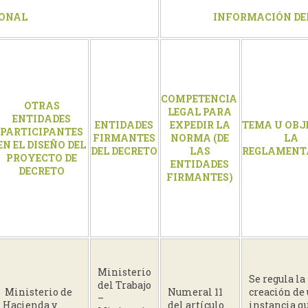
IONAL
INFORMACIÓN DE
COMPETENCIA
OTRAS
LEGAL PARA
ENTIDADES
ENTIDADES
EXPEDIR LA
TEMA U OBJ
PARTICIPANTES
FIRMANTES
NORMA (DE
LA
EN EL DISEÑO DEL
DEL DECRETO
LAS
REGLAMENT
PROYECTO DE
ENTIDADES
DECRETO
FIRMANTES)
Ministerio
Se regula la
del Trabajo
Ministerio de
Numeral 11
creación de
–
Hacienda y
del artículo
instancia q