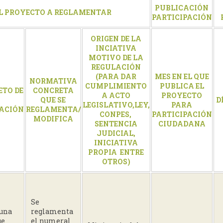
PUBLICACIÓN
L PROYECTO A REGLAMENTAR
PARTICIPACIÓN
ORIGEN DE LA
INCIATIVA
MOTIVO DE LA
REGULACIÓN
(PARA DAR
MES EN EL QUE
NORMATIVA
CUMPLIMIENTO
PUBLICA EL
ETO DE
CONCRETA
A ACTO
PROYECTO
QUE SE
D
LEGISLATIVO,LEY,
PARA
ACIÓN
REGLAMENTA/
CONPES,
PARTICIPACIÓN
MODIFICA
SENTENCIA
CIUDADANA
JUDICIAL,
INICIATIVA
PROPIA ENTRE
OTROS)
Se
 una
reglamenta
ue
el numeral