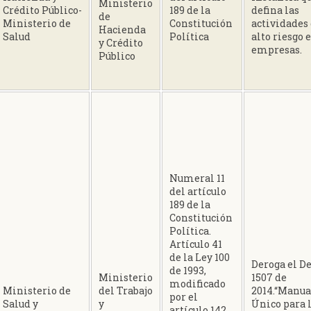
Ministerio
Crédito Público-
189 de la
defina las
de
Ministerio de
Constitución
actividades
Hacienda
Salud
Política
alto riesgo 
y Crédito
empresas.
Público
Numeral 11
del artículo
189 de la
Constitución
Política.
Artículo 41
de la Ley 100
Deroga el D
de 1993,
Ministerio
1507 de
modificado
Ministerio de
del Trabajo
2014.“Manua
por el
Salud y
y
Único para 
artículo 142