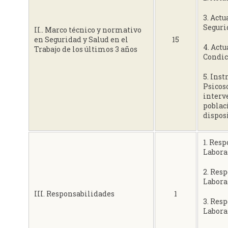
3. Actu
Segurid
II.. Marco técnico y normativo
en Seguridad y Salud en el
15
4. Act
Trabajo de los últimos 3 años
Condic
5. Ins
Psicos
interve
poblaci
dispos
1. Res
Labora
2. Res
Labora
III. Responsabilidades
1
3. Res
Labora