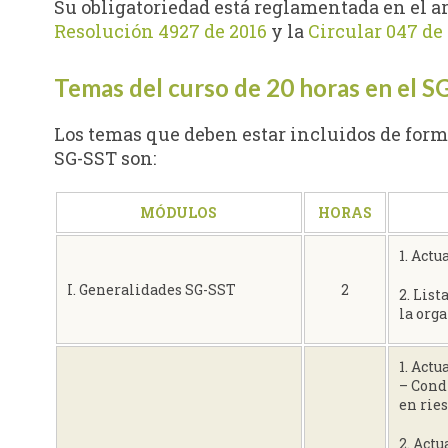
Su obligatoriedad está reglamentada en el artí
Resolución 4927 de 2016
y la
Circular 047 de
Temas del curso de 20 horas en el S
Los temas que deben estar incluidos de forma
SG-SST son:
MÓDULOS
HORAS
1. Act
I. Generalidades SG-SST
2
2. List
la org
1. Actu
– Condi
en ries
2. Actu