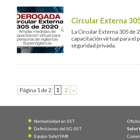
Circular Externa 30
La Circular Externa 305 de 2
capacitación virtual para el p
seguridad privada.
Página 1 de 2
1
2
»
Normatividad en SST
Oficina
Definiciones del SG-SST
Safet
Equipo SafetYA®
Comerc