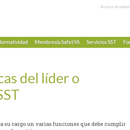
Acceso Academ
ormatividad
Membresía SafetYA
Servicios SST
Fo
as del líder o
SST
 a su cargo un varias funciones que debe cumplir