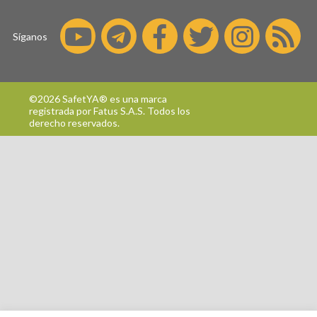
Síganos
©2026 SafetYA® es una marca
registrada por
Fatus S.A.S.
Todos los
derecho reservados.