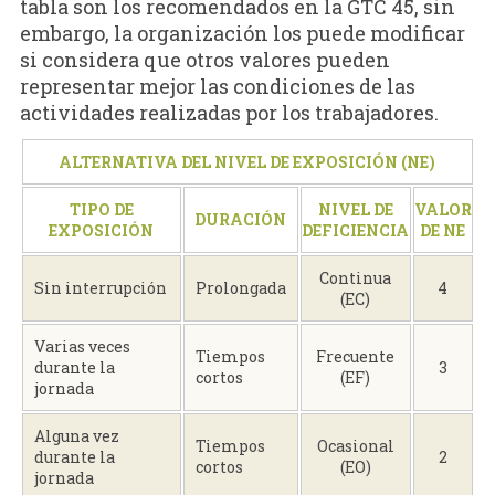
tabla son los recomendados en la GTC 45, sin
embargo, la organización los puede modificar
si considera que otros valores pueden
representar mejor las condiciones de las
actividades realizadas por los trabajadores.
ALTERNATIVA DEL NIVEL DE EXPOSICIÓN (NE)
TIPO DE
NIVEL DE
VALOR
DURACIÓN
EXPOSICIÓN
DEFICIENCIA
DE NE
Continua
Sin interrupción
Prolongada
4
(EC)
Varias veces
Tiempos
Frecuente
durante la
3
cortos
(EF)
jornada
Alguna vez
Tiempos
Ocasional
durante la
2
cortos
(EO)
jornada