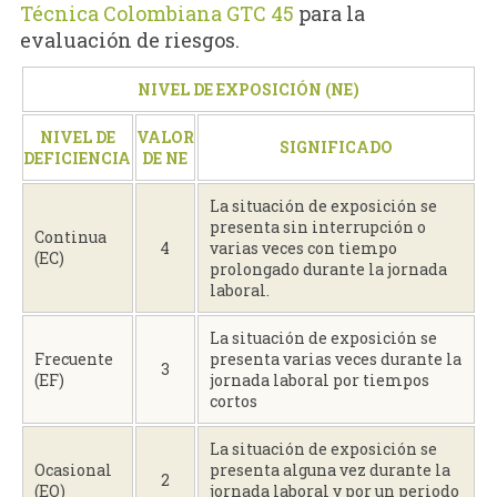
Técnica Colombiana GTC 45
para la
evaluación de riesgos.
NIVEL DE EXPOSICIÓN (NE)
NIVEL DE
VALOR
SIGNIFICADO
DEFICIENCIA
DE NE
La situación de exposición se
presenta sin interrupción o
Continua
4
varias veces con tiempo
(EC)
prolongado durante la jornada
laboral.
La situación de exposición se
Frecuente
presenta varias veces durante la
3
(EF)
jornada laboral por tiempos
cortos
La situación de exposición se
Ocasional
presenta alguna vez durante la
2
(EO)
jornada laboral y por un periodo