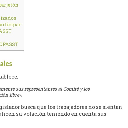
 tarjetón
lizados
articipar
PASST
 COPASST
bales
ablece:
mente sus representantes al Comité y los
ión libre».
legislador busca que los trabajadores no se sientan
alicen su votación teniendo en cuenta sus