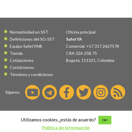
Normatividad en SST
Oficina principal
Definiciones del SG-SST
SafetYA
Equipo SafetYA®
Comercial: +57 317 2627578
Tienda
CRA 32A 25B 75
Cotizaciones
Bogotá
,
111321
,
Colombia
Contáctenos
Términos y condiciones
Síganos
©2026 SafetYA® es una marca
Utilizamos cookies, ¿estás de acuerdo?
OK!
registrada por
Fatus S.A.S.
Todos los
Política de información
derecho reservados.