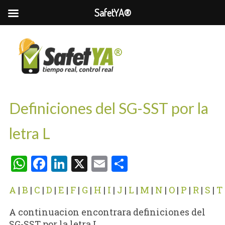
SafetYA®
Definiciones del SG-SST por la
letra L
WhatsApp
Facebook
LinkedIn
X
Email
Compartir
A
|
B
|
C
|
D
|
E
|
F
|
G
|
H
|
I
|
J
|
L
|
M
|
N
|
O
|
P
|
R
|
S
|
T
A continuacion encontrara definiciones del
SG-SST por la letra L.