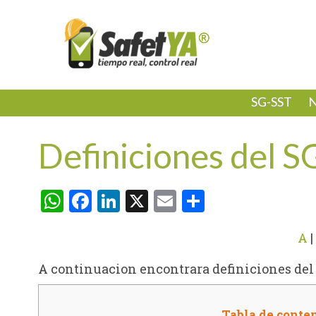
SG-SST
N
Definiciones del SG
WhatsApp
Facebook
LinkedIn
X
Email
Compartir
A
|
A continuacion encontrara definiciones del S
Tabla de conte