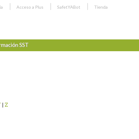
ia
Acceso a Plus
SafetYABot
Tienda
rmación SST
V
|
Z