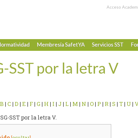
Acceso Academ
ormatividad
Membresía SafetYA
Servicios SST
Fo
-SST por la letra V
B
|
C
|
D
|
E
|
F
|
G
|
H
|
I
|
J
|
L
|
M
|
N
|
O
|
P
|
R
|
S
|
T
|
U
|
G-SST por la letra V.
nido
[
ocultar
]