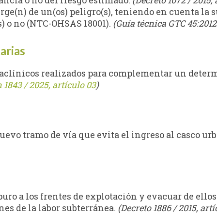
rancia o no del riesgo estimado.
(Decreto 1072 / 2015, a
urge(n) de un(os) peligro(s), teniendo en cuenta la s
e(s) o no (NTC-OHSAS 18001).
(Guía técnica GTC 45:2012 /
arias
aclínicos realizados para complementar un determ
 1843 / 2025, artículo 03
)
nuevo tramo de vía que evita el ingreso al casco u
uro a los frentes de explotación y evacuar de ellos
nes de la labor subterránea.
(Decreto 1886 / 2015, artí